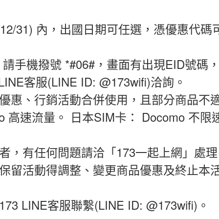
/12/31)
內，出國日期可任選，憑優惠代碼
，
請
手機撥號
*#06#
，畫面有出現
EID
號碼
LINE
客服
(LINE ID: @173wifi)
洽詢。
惠、行銷活動合併使用，且部分商品不適用（
mo 高速流量。 日本SIM卡： Docomo 不
者，有任何問題請洽「
173
一起上網」處理
保留活動得調整、變更商品優惠及終止本
173 LINE
客服聯繫
(LINE ID: @173wifi)
。