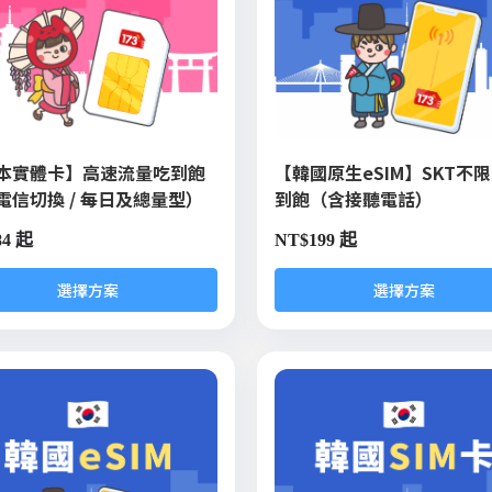
本實體卡】高速流量吃到飽
【韓國原生eSIM】SKT不
電信切換 / 每日及總量型）
到飽（含接聽電話）
84 起
NT$
199 起
選擇方案
選擇方案