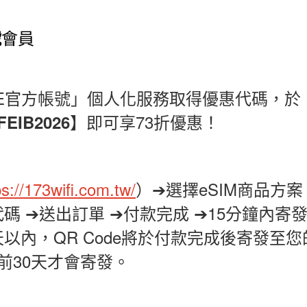
會員
號
E
官方帳號」個人化服務取得優惠代碼，於
】即可享
73
折優惠！
FEIB2026
ps://173wifi.com.tw/
）
➔
選擇
eSIM
商品方
代碼 ➔送出訂單
➔
付款完成
➔
15
分鐘內寄
天以內，
QR Code
將於付款完成後寄發至您
前
30
天才會寄發。