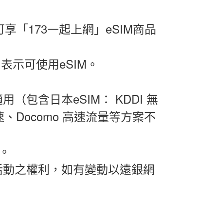
可享「
173
一起上網」
eSIM
商品
，表示可使用
eSIM
。
包含日本eSIM： KDDI 無
限速、Docomo 高速流量等方案不
。
活動之權利，如有變動以遠銀網