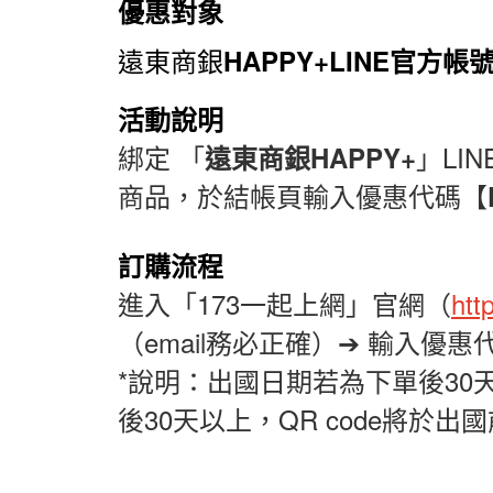
優惠對象
遠東商銀
HAPPY+LINE官方帳
活動說明
綁定 「
」
LIN
遠東商銀
HAPPY+
商品，於結帳頁輸入優惠代碼【
訂購流程
進入「
173
一起上網」官網（
htt
（
email
務必正確）
➔
輸入優惠
*
說明：出國日期若為下單後
30
後
30
天以上，
QR code
將於出國