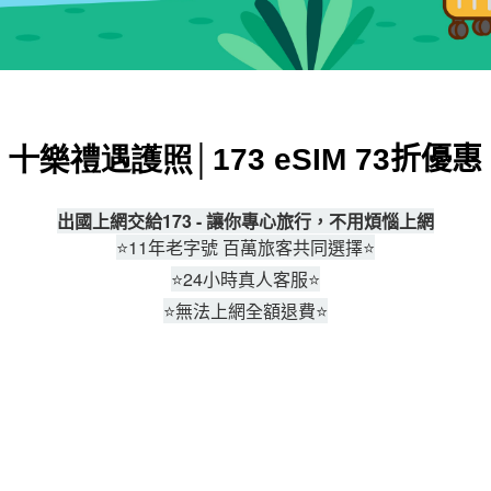
十樂禮遇護照
│
173 e
SIM 73
折優惠
出國上網交給
173 -
讓你專心旅行，不用煩惱上網
⭐11
年老字號 百萬旅客共同選擇
⭐
⭐
24
小時真人客服
⭐
⭐
無法上網全額退費
⭐