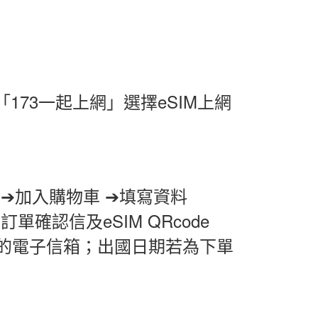
「
173
一起上網
」
選擇
eSIM
上網
案
➔
加入購物車
➔
填寫資料
發訂單確認信及
eSIM QRcode
的電子信箱；出國日期若為下單