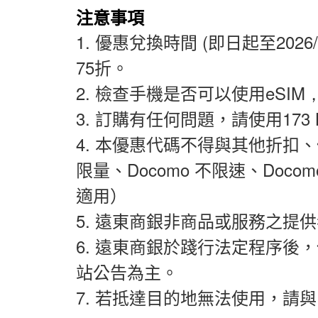
注意事項
1.
優惠兌換時間
(
即日起至
2026
75
折。
2.
檢查手機是否可以使用
eSIM
3.
訂購有任何問題，請
使用
173 
4.
本
優惠代碼
不得與其他折扣、優
限量、Docomo 不限速、Doco
適用）
5.
遠東商銀非商品或服務之提供
6.
遠東商銀於踐行法定程序後，
站公告為主。
7.
若抵達目的地無法使用，請與