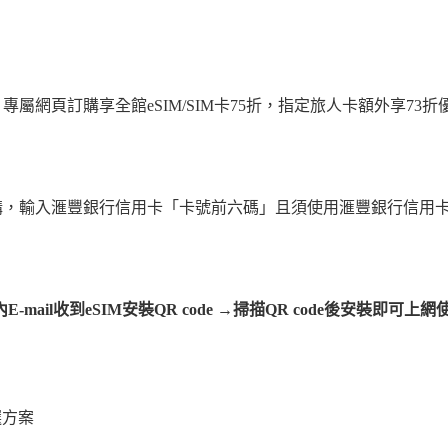
屬網頁訂購享全館eSIM/SIM卡75折，指定旅人卡額外享73折
訂購，輸入滙豐銀行信用卡「卡號前六碼」且須使用滙豐銀行信用
-mail收到eSIM安裝QR code →掃描QR code後安裝即可上
選方案