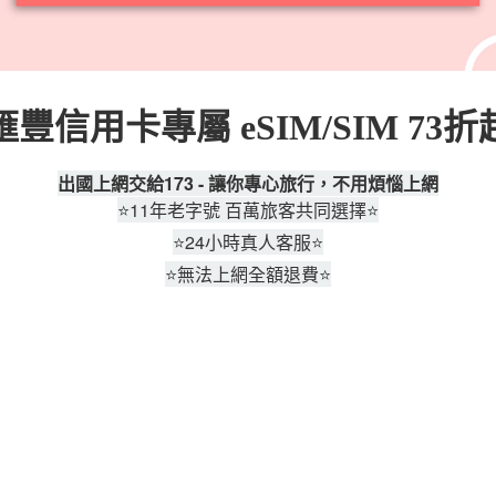
滙豐信用卡專屬 eSIM/SIM 73折
出國上網交給
173 -
讓你專心旅行，不用煩惱上網
⭐11
年老字號 百萬旅客共同選擇
⭐
⭐
24
小時真人客服
⭐
⭐
無法上網全額退費
⭐