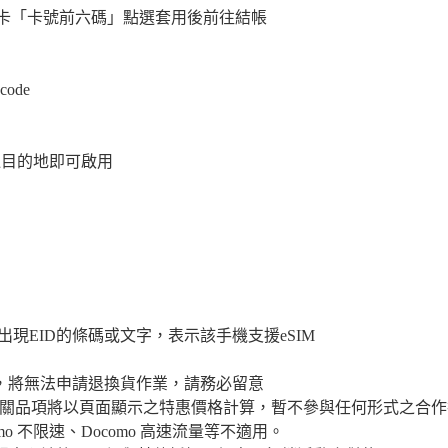
卡「卡號前六碼」點選套用後前往結帳
ode
達目的地即可啟用
如出現EID的條碼或文字，表示該手機支援eSIM
服務，將無法申請退換貨作業，請務必留意
品項將以頁面顯示之特惠價格計算，暫不參與任何形式之合作折扣：包
omo 不限速、Docomo 高速流量等不適用。