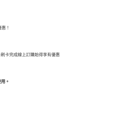
優惠！
卡刷卡完成線上訂購始得享有優惠
網使用。