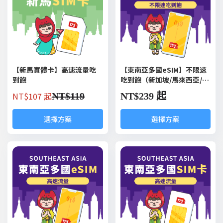
【新馬實體卡】高速流量吃
【東南亞多國eSIM】不限速
到飽
吃到飽（新加坡/馬來西亞/泰
國/印尼/越南）
NT$
107 起
NT$
119
NT$
239 起
選擇方案
選擇方案