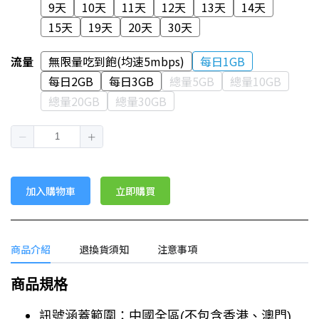
9天
10天
11天
12天
13天
14天
15天
19天
20天
30天
流量
無限量吃到飽(均速5mbps)
每日1GB
每日2GB
每日3GB
總量5GB
總量10GB
總量20GB
總量30GB
加入購物車
立即購買
商品介紹
退換貨須知
注意事項
商品規格
訊號涵蓋範圍：中國
全區(不包含香港、澳門)