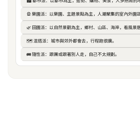
🏙️ 都市派：以都市為主，逛街、購物、美食，人多熱鬧的
🎡 樂園派：以樂園、主題景點為主，人潮聚集的室內外園
🌿 田園派：以自然景觀為主，鄉村、山區、海岸，看風景
🗺️ 混搭派：城市與郊外都會去，行程跑很廣。
🚌 隨性派：跟團或跟著別人走，自己不太規劃。